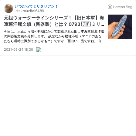
いつだってミリタリアン！
id:akmuzifal6489
元祖ウォーターラインシリーズ！【旧日本軍】海
軍巡洋艦文鎮（陶器製）とは？ 0793 🇯🇵 ミリ
タリー EOJ NAVY CRUISER CERAMIC PAPER
今回は、大正から昭和初期にかけて製造された旧日本海軍軽巡洋艦
WEIGHT 1900S
の陶器製文鎮を分析します。 残念ながら艦種不明（マニアのあな
たなら瞬時に識別できるかも？）ですが、面白い一品ですね。 何
かの景品でしょうか？ 部分的に欠けや汚れがありますが、程度は
2021-06-24 18:30
良い方ですよ！ 目次 １ 旧日本海軍巡洋艦文鎮（陶器製）とは？
２…