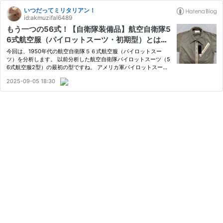
いつだってミリタリアン！
id:akmuzifal6489
もう一つの56式！【自衛隊装備品】航空自衛隊5
6式航空服（パイロットスーツ・初期型）とは？
1254 🇯🇵 ミリタリー JASDF TYPE 56 FLIGHT
今回は、1950年代の航空自衛隊５６式航空服（パイロットスー
SUIT（EARLY PRODUCT MODEL）1957
ツ）を分析します。 以前分析した航空自衛隊パイロットスーツ（5
6式航空服2型）の最初の型ですね。 アメリカ軍パイロットスーツ
をほぼそのままコピーしていますよ。 実際に隊員さんが使用して
2025-09-05 18:30
いたもので所々汚れ？がありますが、時代を考えると程度は良好で
す！ …