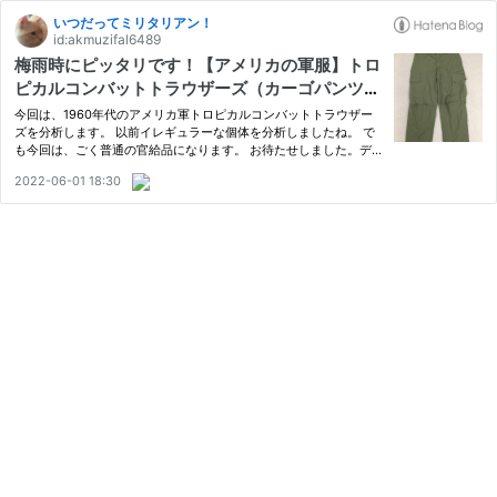
いつだってミリタリアン！
id:akmuzifal6489
梅雨時にピッタリです！【アメリカの軍服】トロ
ピカルコンバットトラウザーズ（カーゴパンツ・
3rd・OG・デッドストック）とは？ 0997 🇺🇸
今回は、1960年代のアメリカ軍トロピカルコンバットトラウザー
ミリタリー US TROPICAL COMBAT TROUSER
ズを分析します。 以前イレギュラーな個体を分析しましたね。 で
も今回は、ごく普通の官給品になります。 お待たせしました。デ
S（OG・3RD）DEADSOCK
ッドストックですよ！ 目次 １ アメリカ軍トロピカルコンバットト
2022-06-01 18:30
ラウザーズ（カーゴパンツ・3rd・OG・デッドストック）とは？
２ …