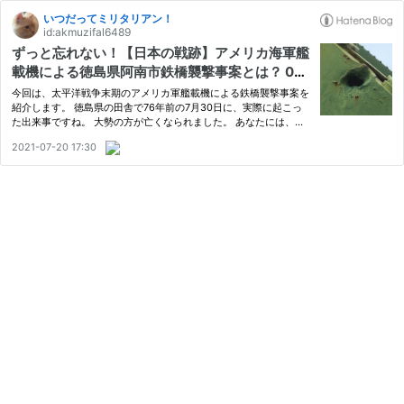
いつだってミリタリアン！
id:akmuzifal6489
ずっと忘れない！【日本の戦跡】アメリカ海軍艦
載機による徳島県阿南市鉄橋襲撃事案とは？ 081
6 🇯🇵 ミリタリー NEVER FORGET！ 1945.7.30
今回は、太平洋戦争末期のアメリカ軍艦載機による鉄橋襲撃事案を
紹介します。 徳島県の田舎で76年前の7月30日に、実際に起こっ
た出来事ですね。 大勢の方が亡くなられました。 あなたには、戦
争中にこんな事があった…と記憶していただければ幸いです。 目次
2021-07-20 17:30
１ アメリカ軍艦載機による徳島県阿南市鉄橋襲撃事案とは？ ⑴
発…