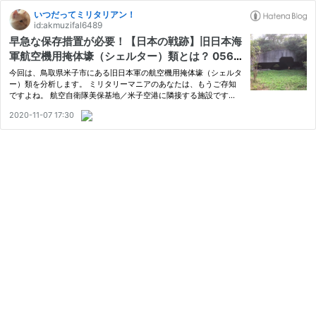
いつだってミリタリアン！
id:akmuzifal6489
早急な保存措置が必要！【日本の戦跡】旧日本海
軍航空機用掩体壕（シェルター）類とは？ 0567
🇯🇵 ミリタリー EOJ NAVY AIRCRAFT SHELTE
今回は、鳥取県米子市にある旧日本軍の航空機用掩体壕（シェルタ
RS IN YONAGO CITY TOTTORI PREFECTURE J
ー）類を分析します。 ミリタリーマニアのあなたは、もうご存知
ですよね。 航空自衛隊美保基地／米子空港に隣接する施設です
APAN 1940S
よ！ （有名ですよね。） 国道からも観られますよ。 あまり知られ
2020-11-07 17:30
ていませんが…じつは、いくつもあるのです！ 目次 １ 旧日本海軍
航…