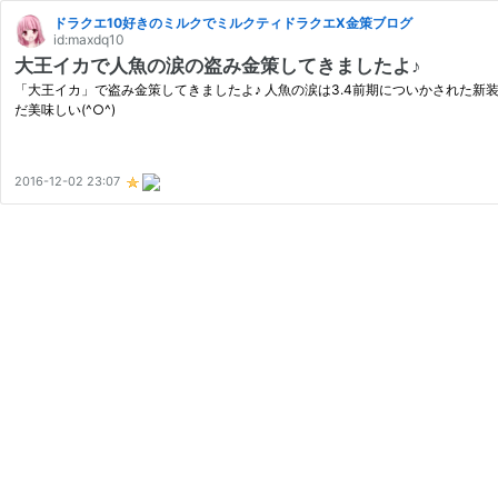
ドラクエ10好きのミルクでミルクティドラクエⅩ金策ブログ
id:maxdq10
大王イカで人魚の涙の盗み金策してきましたよ♪
「大王イカ」で盗み金策してきましたよ♪ 人魚の涙は3.4前期についかされた新
だ美味しい(^○^)
2016-12-02 23:07