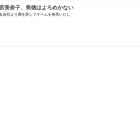
 - 雨宮美奈子、美徳はよろめかない
る会社より満を辞してゲームを発売いたし