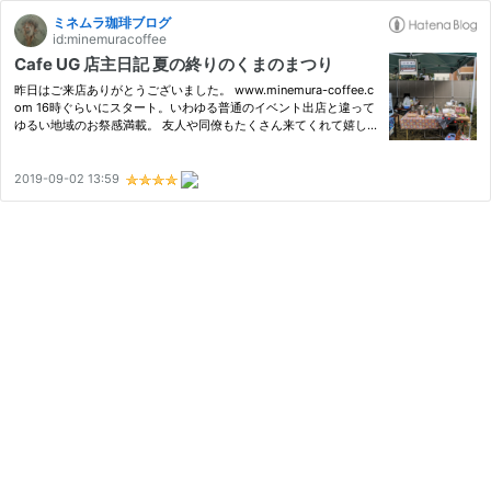
ミネムラ珈琲ブログ
id:minemuracoffee
Cafe UG 店主日記 夏の終りのくまのまつり
昨日はご来店ありがとうございました。 www.minemura-coffee.c
om 16時ぐらいにスタート。いわゆる普通のイベント出店と違って
ゆるい地域のお祭感満載。 友人や同僚もたくさん来てくれて嬉し
い限り。コーヒーの他にコーヒージントニックも用意していたので
すが、これは7時半ぐらいには売り切れました。 tsukurioki.hatena
bl…
2019-09-02 13:59