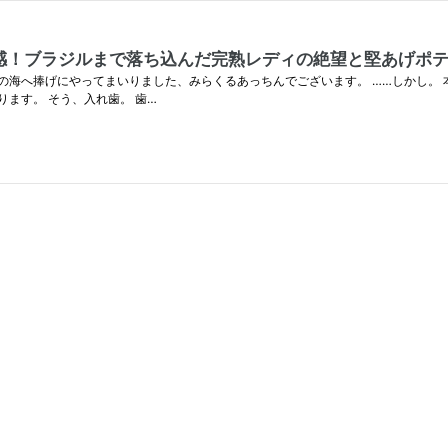
感！ブラジルまで落ち込んだ完熟レディの絶望と堅あげポ
の海へ捧げにやってまいりました、みらくるあっちんでございます。 ……しかし。
ます。 そう、入れ歯。 歯…