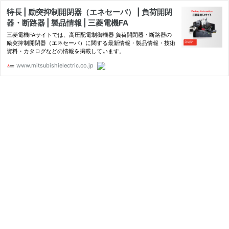
特長 | 励突抑制開閉器（エネセーバ） | 負荷開閉
器・断路器 | 製品情報 | 三菱電機FA
三菱電機FAサイトでは、高圧配電制御機器 負荷開閉器・断路器の
励突抑制開閉器（エネセーバ）に関する最新情報・製品情報・技術
資料・カタログなどの情報を掲載しています。
www.mitsubishielectric.co.jp