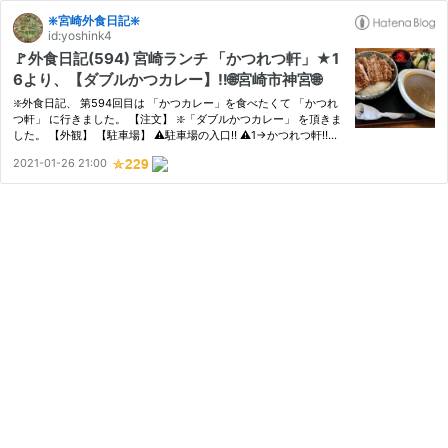
❇️宮崎外食日記❇️
id:yoshink4
🚩外食日記(594) 宮崎ランチ 「かつれつ軒」★1
6より、【ダブルかつカレー】‼️🌐宮崎市神宮🌐
❇️外食日記、 第594回目は 「かつカレー」を食べたくて 「かつれ
つ軒」 に行きました。 【注文】 ❇️「ダブルかつカレー」 を頂きま
した。 【外観】 【駐車場】 ⚠️駐車場の入口‼️ ⚠️1→かつれつ軒‼️
⚠️10.11.12.13→かつれつ軒‼️ 【店内】 【メニュー】 【料理】 ❇️ダブ
2021-01-26 21:00
ルかつカレー❇️ ⚠️ライス2倍‼️ ⚠️ロースかつ2枚‼️ 【お…