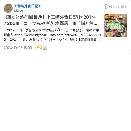
❇️宮崎外食日記❇️
id:yoshink4
【🌐まとめ41回目🎉】🚩宮崎外食日記‼️⭐️201〜
⭐️205❇️「コープみやざき 本郷店」❇️「鮨と魚肴
ゆう心」 ❇️「井上鯉・鮮魚店」❇️「海鮮茶屋 うを
（201）「コープみやざき 本郷店」②→【かつ丼(大)】‼️宮崎市本
佐」❇️「asaBAKE&COFFEE（アサベイクコーヒ
郷南方 https://www.miyazakilunch.com/entry/2019/12/31/00051
3 （202）「鮨と魚肴 ゆう心」⑩→【ゆう心(7品)】‼️宮崎市青島 ht
ー）」
tps://www.miyazakilunch.com/entry/2020/01/01/000548 （20
2023-10-08 18:00
3）「井上鯉・鮮魚店」→【刺身の盛り合わせ】‼️宮崎市清武町 htt
ps://w…