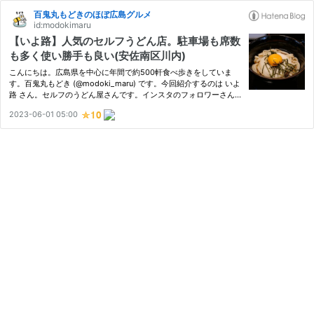
百鬼丸もどきのほぼ広島グルメ
id:modokimaru
【いよ路】人気のセルフうどん店。駐車場も席数
も多く使い勝手も良い(安佐南区川内)
こんにちは。広島県を中心に年間で約500軒食べ歩きをしていま
す。百鬼丸もどき (@modoki_maru) です。今回紹介するのは いよ
路 さん。セルフのうどん屋さんです。インスタのフォロワーさん
から集計した広島うどんランキングで5位になったので、久しぶり
2023-06-01 05:00
にお邪魔してみました。▼店内の様子です。最初にうどんを注文す
る、丸…