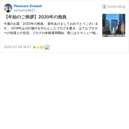
Pleasure Ground
id:momo8631
【年始のご挨拶】2020年の抱負
今週のお題「2020年の抱負」 新年あけましておめでとうございま
す。 2019年はJGC修行を中心としたブログを書き、はてなブロガ
ーの皆様との交流、ブログの本格運用開始、更にはスマニュー砲な
ど様々な経験をさせていただきました。 しかし、この約1か月ほど
ブログを更新しておりませんでした。というか、できる状況ではご
ざ…
2020-01-06 18:57