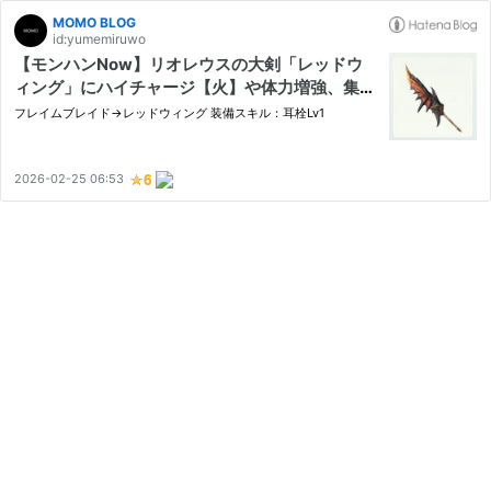
MOMO BLOG
id:yumemiruwo
【モンハンNow】リオレウスの大剣「レッドウ
ィング」にハイチャージ【火】や体力増強、集中
などのスキルを付けられる装備構成例
フレイムブレイド→レッドウィング 装備スキル：耳栓Lv1
2026-02-25 06:53