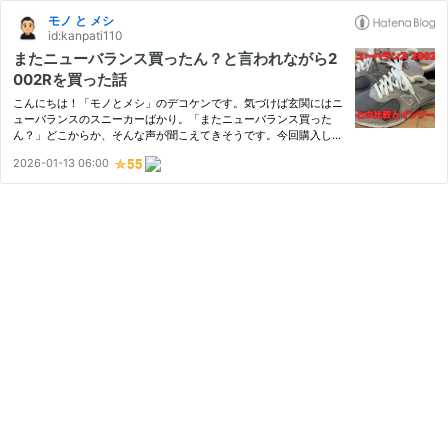
モノ と メシ
id:kanpati110
またニューバランス買ったん？と言われながら2
002Rを買った話
こんにちは！「モノとメシ」のデコケンです。気づけば玄関にはニ
ューバランスのスニーカーばかり。「またニューバランス買った
ん？」どこからか、そんな声が聞こえてきそうです。今回購入した
のは、「ニューバランス 2002R」のゴアテックスモデル。雨の日
2026-01-13 06:00
にも気兼ねなく履けるゴアテックスモデルが気に入って、996のゴ
アテ…