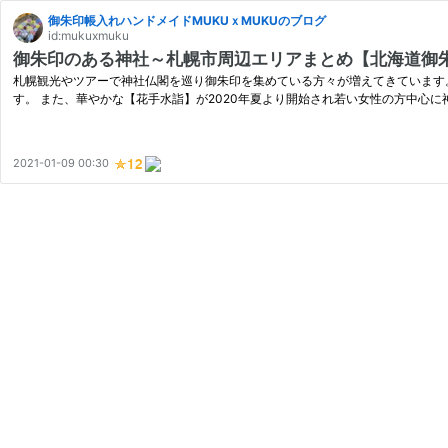
御朱印帳入れハンドメイドMUKUｘMUKUのブログ
id:mukuxmuku
御朱印のある神社～札幌市周辺エリアまとめ【北海道御
札幌観光やツアーで神社仏閣を巡り御朱印を集めている方々が増えてきています。
す。 また、華やかな【花手水詣】が2020年夏より開始され若い女性の方中心
2021-01-09 00:30