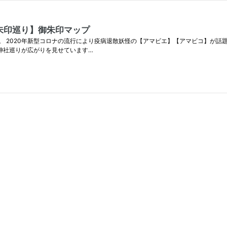
朱印巡り】御朱印マップ
 2020年新型コロナの流行により疫病退散妖怪の【アマビエ】【アマビコ】が話
に神社巡りが広がりを見せています…