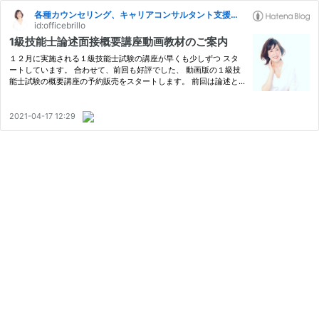
各種カウンセリング、キャリアコンサルタント支援〜かわばた睦み
id:officebrillo
1級技能士論述面接概要講座動画教材のご案内
１２月に実施される１級技能士試験の講座が早くも少しずつ スタ
ートしています。 合わせて、前回も好評でした、 動画版の１級技
能士試験の概要講座の予約販売をスタートします。 前回は論述と
面接と分けていましたが、今回は両方含んだ内容と いたします。
試験の基本的な考え方、押さえておきたいポイント、 実技でどの
よ…
2021-04-17 12:29