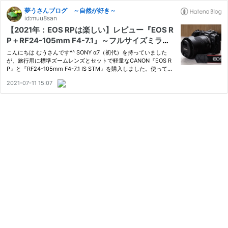
夢うさんブログ ～自然が好き～
id:muu8san
【2021年：EOS RPは楽しい】レビュー『EOS R
P＋RF24-105mm F4-7.1』～フルサイズミラー
レス～初心者からこだわりの人まで楽しめる
こんにちは むうさんです^^ SONY α7（初代）を持っていました
が、旅行用に標準ズームレンズとセットで軽量なCANON『EOS R
P』と『RF24-105mm F4-7.1 IS STM』を購入しました。使ってみ
て、メーカーによって違うところがたくさんあり、『EOS RP』と
2021-07-11 15:07
いうカメラが初心者から、使い込むことまでできるオールマイティ
なミラーレ…