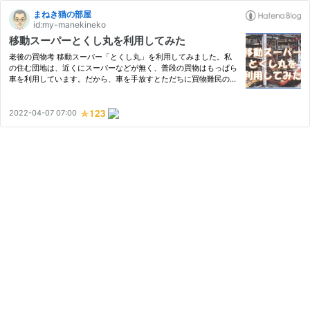
まねき猫の部屋
id:my-manekineko
移動スーパーとくし丸を利用してみた
老後の買物考 移動スーパー「とくし丸」を利用してみました。私
の住む団地は、近くにスーパーなどが無く、普段の買物はもっぱら
車を利用しています。だから、車を手放すとただちに買物難民の仲
間入りです。そこに移動スーパーの巡回が始ったと知りました。と
言うことで、使い勝手の感想や老後の買物の将来を徒然に書いて
み…
2022-04-07 07:00