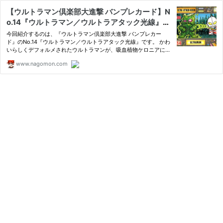
【ウルトラマン倶楽部大進撃 バンプレカード】N
o.14『ウルトラマン／ウルトラアタック光線』を
紹介！
今回紹介するのは、『ウルトラマン倶楽部大進撃 バンプレカー
ド』のNo.14『ウルトラマン／ウルトラアタック光線』です。 かわ
いらしくデフォルメされたウルトラマンが、吸血植物ケロニアに対
して強力な光線技
www.nagomon.com