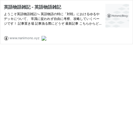
英語物語雑記 - 英語物語雑記
ようこそ英語物語雑記へ 英語物語の特に「対戦」におけるゆるや
デッキについて、 常識に捉われず自由に考察、攻略していくペー
ジです！ 記事置き場 記事漁る際にどうぞ 最新記事 こちらからどう
ぞ↓ 英語物語雑記 シェフのきまぐれ(今月のおすすめ) www.nanim
ono.xyz お気に入り 何故かグラフが出てくることで有名 www.nan
i…
www.nanimono.xyz