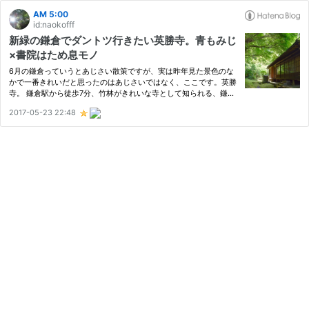
AM 5:00
id:naokofff
新緑の鎌倉でダントツ行きたい英勝寺。青もみじ
×書院はため息モノ
6月の鎌倉っていうとあじさい散策ですが、実は昨年見た景色のな
かで一番きれいだと思ったのはあじさいではなく、ここです。英勝
寺。 鎌倉駅から徒歩7分、竹林がきれいな寺として知られる、鎌倉
に現存する唯一の尼寺。あじさいもありますが、青もみじと書院の
2017-05-23 22:48
姿がとてもきれいなのです。