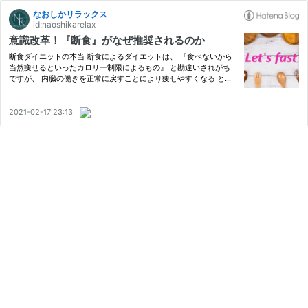
なおしかリラックス
id:naoshikarelax
意識改革！『断食』がなぜ推奨されるのか
断食ダイエットの本当 断食によるダイエットは、 『食べないから
当然痩せるといったカロリー制限によるもの』 と勘違いされがち
ですが、 内臓の働きを正常に戻すことにより痩せやすくなる とい
った効果もある事が重要ポイントなのです。 排出機能を高める事
ができるので代謝がアップし、 脂肪をエネルギーとするケトン体
回…
2021-02-17 23:13