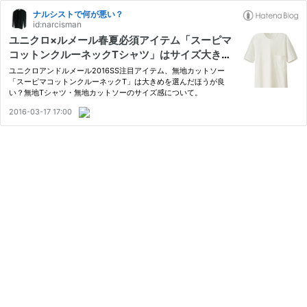
ナルシストで何が悪い？
id:narcisman
ユニクロ×ルメール春夏必須アイテム「スーピマ
コットンクルーネックTシャツ」はサイズ大きめ
も試してみよう
ユニクロアンドルメール2016SS注目アイテム、無地カットソー
「スーピマコットンクルーネックT」は大きめを選んだほうが良
い？無地Tシャツ・無地カットソーのサイズ感について。
2016-03-17 17:00