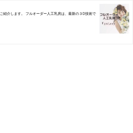
ご紹介します。 フルオーダー人工乳房は、最新の３D技術で