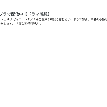
プラで配信中【ドラマ感想】
サイトより ナゼキニエンタメ！をご覧戴き有難う存じます✨ ドラマ好き、筆者の小幡リア
いたします。 『面白南極料理人…