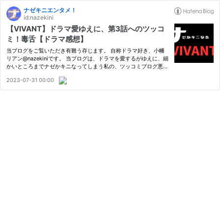
ナゼキニエンタメ！
id:nazekini
【VIVANT】ドラマ愛ゆえに、第3話へのツッコ
ミ！毒舌【ドラマ感想】
当ブログをご覧いただき有難う存じます。 自称ドラマ好き、小幡
リアン@nazekiniです。 当ブログは、ドラマを愛するがゆえに、細
かいところまでナゼかキニなってしまう私の、ツッコミブログ悪し
からずご了承ください。 今回は日曜劇場「VIVANT」第3話にツッ
2023-07-31 00:00
コミます。 よろしくお願いいたします。 「VIVANT」第3話あらす
じ …