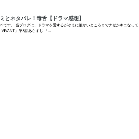
コミとネタバレ！毒舌【ドラマ感想】
kiniです。 当ブログは、ドラマを愛するがゆえに細かいところまでナゼかキニなっ
IVANT」第8話あらすじ 「…