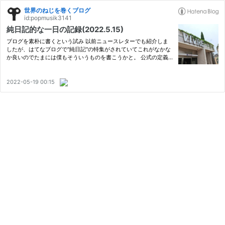
世界のねじを巻くブログ
id:popmusik3141
純日記的な一日の記録(2022.5.15)
ブログを素朴に書くという試み 以前ニュースレターでも紹介しま
したが、はてなブログで"純日記"の特集がされていてこれがなかな
か良いのでたまには僕もそういうものを書こうかと。 公式の定義
によると純日記とは、 週ブロ編集部では、純粋に日々の日記をつ
づるブログのこと、要は日記ブログのことを指してそう呼んでいま
す…
2022-05-19 00:15