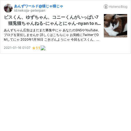
あんずワールド@猫じゃ猫じゃ
id:nekoja-peterpan
ビスくん、ゆずちゃん、コニーくんがいっぱい7
猫兎猫ちゃんねる-にゃんとにゃん-nyan to ny
an-
あんずちゃん広告はまだまだ募集中にゃ あなたのSNSやYouTube、
ブログを宣伝しませんか 詳しくはこちらにゃ お気軽にTwitterでD
Mしてにゃ 2020年1月16日 ごきげんようにゃ 今回もビスくん、ゆ
ずちゃん、コニーくんを紹介するにゃ ビスくんはシャムミックス
2021-01-16 01:07
の猫、ゆずちゃんはホーランドロップイヤーの兎、コニーくんはキ
ジ…