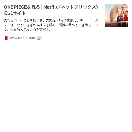
ONE PIECE を観 る | Netflix ( ネ ッ ト フ リ ッ ク ス )
公 式サ イ ト
麦わらの一味とともにいざ、大海原へ! 若き海賊モンキー・D・ル
フィは、ひとつなぎの大秘宝を求めて冒険の旅へとこぎ出してい
く。国民的人気マンガを実写化。
www.netflix.com