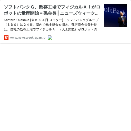
ソフトバンクＧ、既存工場でフィジカルＡＩがロ
ボットの量産開始＝孫会長 | ニューズウィーク日
本版 オフィシャルサイト
Kentaro Okasaka [東京 ２４日 ロイター] - ソフトバンクグループ
（ＳＢＧ）は２４日、都内で株主総会を開き、孫正義会長兼社長
は、自社の既存工場でフィジカルＡＩ（人工知能）がロボットの
www.newsweekjapan.jp