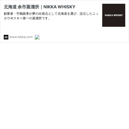
北海道 余市蒸溜所｜NIKKA WHISKY
創業者・竹鶴政孝が夢の出発点として北海道を選び、設立したニッ
カウヰスキー第一の蒸溜所です。
www.nikka.com