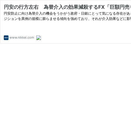
円安の行方左右 為替介入の効果減殺するFX「巨額円売り
円安防止に向け為替介入の機会をうかがう政府・日銀にとって気になる存在があ
ジションを異例の規模に膨らませる傾向を強めており、それが介入効果などに影
www.nikkei.com