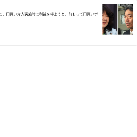
だ。円買い介入実施時に利益を得ようと、前もって円買いポ