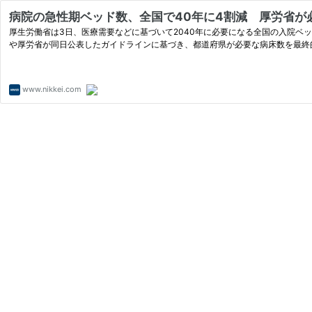
病院の急性期ベッド数、全国で40年に4割減 厚労省が必
厚生労働省は3日、医療需要などに基づいて2040年に必要になる全国の入院ベ
や厚労省が同日公表したガイドラインに基づき、都道府県が必要な病床数を最終
www.nikkei.com