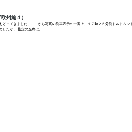
行欧州編４）
もどってきました。ここから写真の発車表示の一番上、１７時２５分発ドルトムント
ましたが、 指定の座席は、…