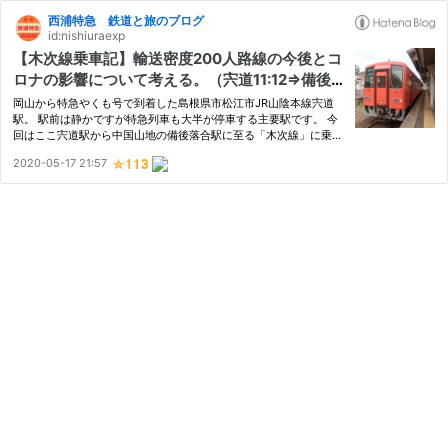
西浦特急 鉄道と旅のブログ
id:nishiuraexp
【木次線乗車記】輸送密度200人路線の今後とコ
ロナの影響について考える。（宍道11:12⇒備後
落合14:33）
岡山から特急やくも号で到着した島根県市松江市JR山陰本線宍道
駅。 駅前は静かですが特急列車も大半が停車する主要駅です。 今
回はここ宍道駅から中国山地の備後落合駅に至る「木次線」に乗
車、備後落合からは芸備線で三次に立ち寄ったのち福塩線で山陽側
2020-05-17 21:57
の福山へ抜け、出発地の岡山にもどる行程を予定しています。 時
刻表…