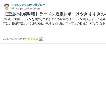
にゃいパパHOME麺ブログ
id:nyaipapa-takumen
【王道の札幌味噌】ラーメン通販レポ「けやき すすきの本
おいしい通販ラーメンをお探しですか？この記事ではラーメン通販サイト「宅麺.
プに、札幌味噌といえばの黄色い中細ちぢれ麺、スープとの相性がバツグンなト
2023-12-18 09:50