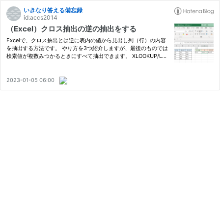
いきなり答える備忘録
id:accs2014
（Excel）クロス抽出の逆の抽出をする
Excelで、クロス抽出とは逆に表内の値から見出し列（行）の内容
を抽出する方法です。 やり方を3つ紹介しますが、最後のものでは
検索値が複数みつかるときにすべて抽出できます。 XLOOKUP/LA
MBDA/BYROW(BYCOL)関数を使う方法 XLOOLUP/TOCOL関数を
使う方法 FILTER/TOCOL関数を使う方法 XLOOKUP/LAMBDA/BYR
OW(BYCOL)関数を使…
2023-01-05 06:00