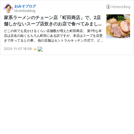
おみそブログ
id:omisoblog
家系ラーメンのチェーン店「町田商店」で、2店
舗しかないスープ店炊きのお店で食べてみました
♪
どこの街でも見かけるくらい店舗数が増えた町田商店。 第1号な本
店は店名の如くもちろん町田にある訳ですが、本店はスープを店焚
きで作ってるとの事。 他の店舗はセントラルキッチン方式で、ど
このお店に行っても味が変わらないのは安心。 でも最近リニュー
2025-11-07 18:59
アルOPENした神奈川県厚木市の山際店は、24時間営業のせいなの
か…