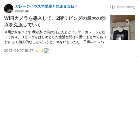
ガレージハウスで愛車と気ままな日々
id:omsin
WiFiカメラを導入して、2階リビングの最大の弱
点を克服していく
今回は家ネタです 我が家は1階のほとんどがインナーガレージとな
っており、リビングをはじめとした生活空間は２階にまとめてあり
ます ぼく個人的なことでいうと、車をいじったり、子供のランバ
イクをメンテしたりと趣味の時間はガレージで過ごしていることが
2026-01-07 19:47
多かったりします そうなると、ご飯の時間や用事があった際にい…