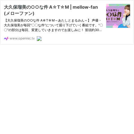
大久保瑠美の○○な件 A☆T☆M | mellow-fan
(メローファン)
【大久保瑠美の○○な件 A☆T☆M～あたしとまるみん～】 声優・
大久保瑠美が毎回“〇〇な件”について掘り下げていく番組です。“〇
〇”の部分は毎回、変更していきますのでお楽しみに！ 冒頭約30分
はどなたでも見られる無料放送、 それ以降はサブスク会員様（S/A
www.openrec.tv
席）限定放送となります。 S席会員様限定大久保さんと一緒に楽し
め…