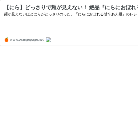
【にら】どっさりで麺が見えない！ 絶品『にらにおぼれる甘
麺が見えないほどにらがどっさりのった、『にらにおぼれる甘辛あえ麺』のレシ
www.orangepage.net