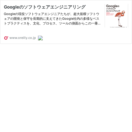
Googleのソフトウェアエンジニアリング
Googleの現役ソフトウェアエンジニアたちが、超大規模ソフトウ
ェアの開発と保守を長期的に支えてきたGoogle社内の多様なベス
トプラクティスを、文化、プロセス、ツールの側面からこの一冊に
凝縮。時間と変化、規模と成長、トレードオフとコストという3つ
の基本原理に沿って、コードを持続可能にする方法論を紐解きま
す。「…
www.oreilly.co.jp