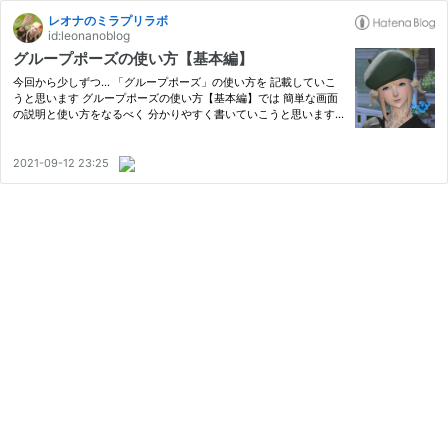
レオナのミラプリラボ
id:leonanoblog
グループポーズの使い方【基本編】
今回から少しずつ... 「グループポーズ」の使い方を 記載していこ
うと思います グループポーズの使い方【基本編】では 簡単な画面
の説明と使い方をなるべく 分かりやすく書いていこうと思います
っ‼️ ↓↓こちらがグループポーズのアイコンです 「アクションリス
トのEXTRA」の中に あるので探してみてくださいねっ☺️ 各画面
の…
2021-09-12 23:25