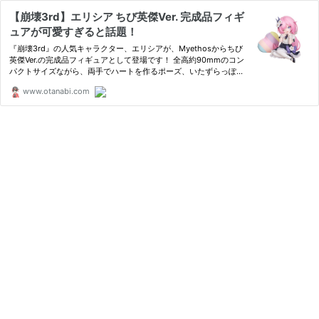
【崩壊3rd】エリシア ちび英傑Ver. 完成品フィギ
ュアが可愛すぎると話題！
『崩壊3rd』の人気キャラクター、エリシアが、Myethosからちび
英傑Ver.の完成品フィギュアとして登場です！ 全高約90mmのコン
パクトサイズながら、両手でハートを作るポーズ、いたずらっぽい
ウイ
www.otanabi.com