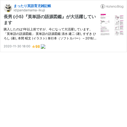
まったり英語育児雑記帳
id:pandamama-ikuji
長男 (小5)『英単語の語源図鑑』が大活躍してい
ます
購入したのは1年以上前ですが、今になって大活躍しています。
「英単語の語源図鑑」 英単語の語源図鑑 清水 建二 (著), すずき ひ
ろし (著), 本間 昭文 (イラスト) 単行本（ソフトカバー） – 2018/5/
25 Amazon 楽天 英単語を語源で覚えることで、関連付けて芋づる
2020-11-30 18:00
式に単語が覚えられるという本。 いわば英単語の解説書です…