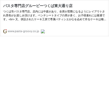
パスタ専門店グルービーつくば東大通り店
つくば市パスタ専門店。店内には中庭があり、全席が窓際になるようにレイアウトさ
れ景色がお楽しみ頂けます。ベンチシートタイプの席が多く、お子様連れには最適で
す。<br> 又、併設されたケーキ工房で専属パティシエが心を込めて作るケーキは種
類も豊富で、お持ち帰りも出来ます。
www.pasta-groovy.co.jp