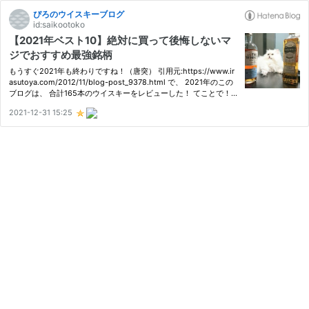
ぴろのウイスキーブログ
id:saikootoko
【2021年ベスト10】絶対に買って後悔しないマ
ジでおすすめ最強銘柄
もうすぐ2021年も終わりですね！（唐突） 引用元:https://www.ir
asutoya.com/2012/11/blog-post_9378.html で、 2021年のこの
ブログは、 合計165本のウイスキーをレビューした！ てことで！
今回はそんな2021年にこのブログで紹介したウイスキーの総まと
2021-12-31 15:25
め！ 165本の中でも特に筆者がおいしいと思ったウイスキー ベス
ト10…